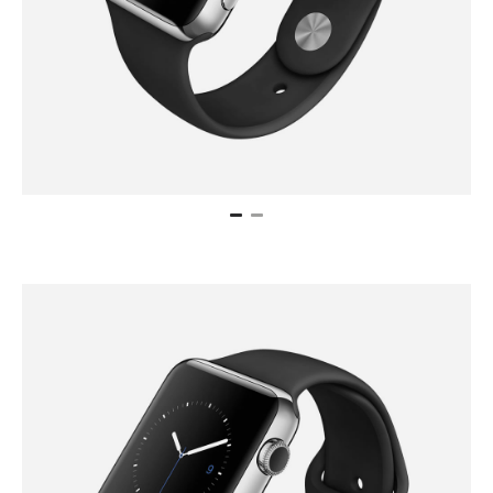
Animation (FadeOut)