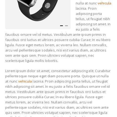
nulla at nunc
vehicula
lacinia. Proin
adipiscing porta
tellus, ut feugiat nibh
adipiscing sit amet. In
eu justo a felis
faucibus ornare vel id metus. Vestibulum ante ipsum primis in
faucibus orci luctus et ultrices posuere cubilia Curae; In eu libero
ligula. Fusce eget metus lorem, ac viverra leo. Nullam convallis,
arcu vel pellentesque sodales, nisi est varius diam, ac ultrices
sem ante quis sem. Proin ultricies volutpat sapien, nec
scelerisque ligula mollis lobortis.
Lorem ipsum dolor sit amet, consectetur adipiscing elit. Curabitur
pellentesque neque eget diam posuere porta. Quisque ut nulla
at nunc
vehicula
lacinia. Proin adipiscing porta tellus, ut feugiat
nibh adipiscing sit amet. In eu justo a felis faucibus ornare vel id
metus. Vestibulum ante ipsum primis in faucibus orci luctus et
ultrices posuere cubilia Curae; In eu libero ligula. Fusce eget
metus lorem, ac viverra leo. Nullam convallis, arcu vel
pellentesque sodales, nisi est varius diam, ac ultrices sem ante
quis sem. Proin ultricies volutpat sapien, nec scelerisque ligula