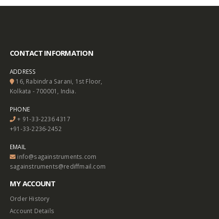
CONTACT INFORMATION
ADDRESS
16, Rabindra Sarani, 1st Floor,
Kolkata - 700001, India.
PHONE
+ 91-33-2236 4317
+91-33-2236-2452
EMAIL
info@sagainstruments.com
sagainstruments@rediffmail.com
MY ACCOUNT
Order History
Account Details