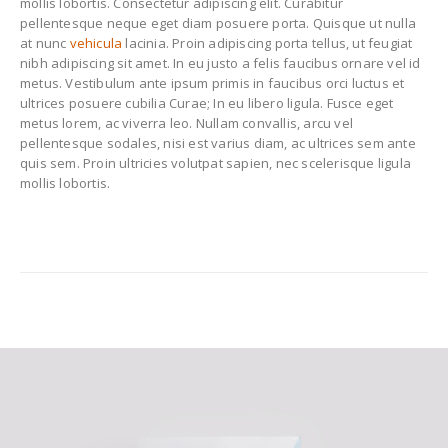
mollis lobortis. Consectetur adipiscing elit. Curabitur
pellentesque neque eget diam posuere porta. Quisque ut nulla
at nunc
vehicula
lacinia. Proin adipiscing porta tellus, ut feugiat
nibh adipiscing sit amet. In eu justo a felis faucibus ornare vel id
metus. Vestibulum ante ipsum primis in faucibus orci luctus et
ultrices posuere cubilia Curae; In eu libero ligula. Fusce eget
metus lorem, ac viverra leo. Nullam convallis, arcu vel
pellentesque sodales, nisi est varius diam, ac ultrices sem ante
quis sem. Proin ultricies volutpat sapien, nec scelerisque ligula
mollis lobortis.
Full Width